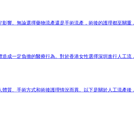
影響。無論選擇藥物流產還是手術流產，術後的護理都至關重 ..
造成一定負擔的醫療行為。對於香港女性選擇深圳進行人工流 ..
體質、手術方式和術後護理情況而異。以下是關於人工流產後 ..