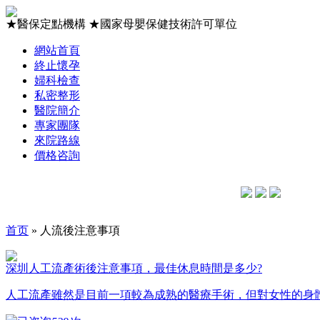
★
醫保定點機構
★
國家母嬰保健技術許可單位
網站首頁
終止懷孕
婦科檢查
私密整形
醫院簡介
專家團隊
來院路線
價格咨詢
首页
» 人流後注意事項
深圳人工流產術後注意事項，最佳休息時間是多少?
人工流產雖然是目前一項較為成熟的醫療手術，但對女性的身體