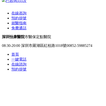
已咨询
555次
在線咨詢
預約掛號
就醫指南
免費通話
深圳怡康醫院
市醫保定點醫院
08:30-20:00
深圳市羅湖區紅桂路1018號
00852-59885274
首頁
一鍵電話
在線諮詢
預約掛號