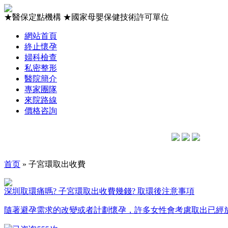
★
醫保定點機構
★
國家母嬰保健技術許可單位
網站首頁
終止懷孕
婦科檢查
私密整形
醫院簡介
專家團隊
來院路線
價格咨詢
首页
» 子宮環取出收費
深圳取環痛嗎? 子宮環取出收費幾錢? 取環後注意事項
隨著避孕需求的改變或者計劃懷孕，許多女性會考慮取出已經放置的