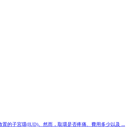
子宮環(IUD)。然而，取環是否疼痛、費用多少以及 ...