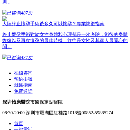
圳 ...
已咨询
487次
大陸終止懷孕手術後多久可以懷孕？專業恢復指南
終止懷孕手術對於女性身體和心理都是一次考驗，術後的身體
恢復以及再次懷孕的最佳時機，往往是女性及其家人最關心的
問 ...
已咨询
437次
在線咨詢
預約掛號
就醫指南
免費通話
深圳怡康醫院
市醫保定點醫院
08:30-20:00
深圳市羅湖區紅桂路1018號
00852-59885274
首頁
一鍵電話