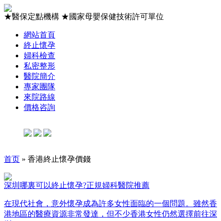
★
醫保定點機構
★
國家母嬰保健技術許可單位
網站首頁
終止懷孕
婦科檢查
私密整形
醫院簡介
專家團隊
來院路線
價格咨詢
首页
» 香港終止懷孕價錢
深圳哪裏可以終止懷孕?正規婦科醫院推薦
在現代社會，意外懷孕成為許多女性面臨的一個問題。雖然香
港地區的醫療資源非常發達，但不少香港女性仍然選擇前往深