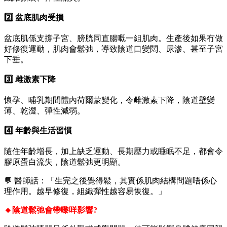
2️⃣ 盆底肌肉受損
盆底肌係支撐子宮、膀胱同直腸嘅一組肌肉。生產後如果冇做
好修復運動，肌肉會鬆弛，導致陰道口變闊、尿滲、甚至子宮
下垂。
3️⃣ 雌激素下降
懷孕、哺乳期間體內荷爾蒙變化，令雌激素下降，陰道壁變
薄、乾澀、彈性減弱。
4️⃣ 年齡與生活習慣
隨住年齡增長，加上缺乏運動、長期壓力或睡眠不足，都會令
膠原蛋白流失，陰道鬆弛更明顯。
💬 醫師話：「生完之後覺得鬆，其實係肌肉結構問題唔係心
理作用。越早修復，組織彈性越容易恢復。」
🔹陰道鬆弛會帶嚟咩影響?