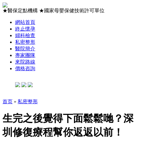
★
醫保定點機構
★
國家母嬰保健技術許可單位
網站首頁
終止懷孕
婦科檢查
私密整形
醫院簡介
專家團隊
來院路線
價格咨詢
首页
»
私密整形
生完之後覺得下面鬆鬆哋？深
圳修復療程幫你返返以前！