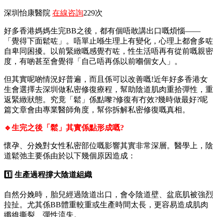
深圳怡康醫院
在線咨詢
229次
好多香港媽媽生完BB之後，都有個唔敢講出口嘅煩惱——
「覺得下面鬆咗」。唔單止喺生理上有變化，心理上都會多咗
自卑同困擾。以前緊緻嘅感覺冇咗，性生活唔再有從前嘅親密
度，有啲甚至會覺得「自己唔再係以前嗰個女人」。
但其實呢啲情況好普遍，而且係可以改善嘅!近年好多香港女
生會選擇去深圳做私密修復療程，幫助陰道肌肉重拾彈性，重
返緊緻狀態。究竟「鬆」係點嚟?修復有冇效?幾時做最好?呢
篇文章會由專業醫師角度，幫你拆解私密修復嘅真相。
🔹生完之後「鬆」其實係點形成嘅?
懷孕、分娩對女性私密部位嘅影響其實非常深層。醫學上，陰
道鬆弛主要係由於以下幾個原因造成：
1️⃣ 生產過程撐大陰道組織
自然分娩時，胎兒經過陰道出口，會令陰道壁、盆底肌被強烈
拉扯。尤其係BB體重較重或生產時間太長，更容易造成肌肉
纖維撕裂、彈性流失。