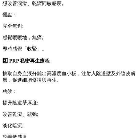
想改善潤滑、乾澀同敏感度。
優點：
完全無創;
感覺暖暖地，無痛;
即時感覺「收緊」。
3️⃣ PRP 私密再生療程
抽取自身血液分離出高濃度血小板，注射入陰道壁及外陰皮膚
層，促進細胞修復與再生。
功效：
提升陰道壁厚度;
改善乾澀、鬆弛;
淡化暗沉;
改善敏感度。