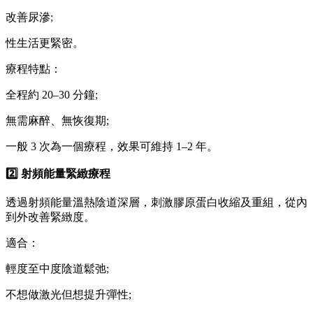
改善尿滲;
性生活更緊密。
療程特點：
全程約 20–30 分鐘;
無需麻醉、無恢復期;
一般 3 次為一個療程，效果可維持 1–2 年。
2️⃣ 射頻能量緊緻療程
透過射頻能量溫熱陰道深層，刺激膠原蛋白收縮及重組，從內
到外改善緊緻度。
適合：
輕度至中度陰道鬆弛;
不想做激光但想提升彈性;