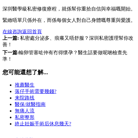
深圳醫學級私密修復療程，就係幫你重拾自信與幸福嘅開始。
緊緻唔單只係外在，而係每個女人對自己身體嘅尊重與愛護。
在線咨詢
返回首頁
上一篇:
私密處分泌多、痕癢又唔舒服？深圳私密護理幫你改
善！
下一篇:
輸卵管塞咗仲有冇得懷孕？醫生話要做呢啲檢查先
準！
您可能還想了解...
推薦醫生
落仔手術需要幾錢?
来院路线
醫保/就醫指南
無痛人流
私密整形
終止妊娠手術后休息幾天?