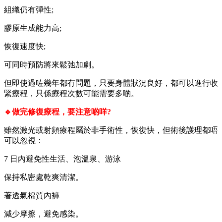
組織仍有彈性;
膠原生成能力高;
恢復速度快;
可同時預防將來鬆弛加劇。
但即使過咗幾年都冇問題，只要身體狀況良好，都可以進行收
緊療程，只係療程次數可能需要多啲。
🔹做完修復療程，要注意啲咩?
雖然激光或射頻療程屬於非手術性，恢復快，但術後護理都唔
可以忽視：
7 日內避免性生活、泡溫泉、游泳
保持私密處乾爽清潔。
著透氣棉質內褲
減少摩擦，避免感染。