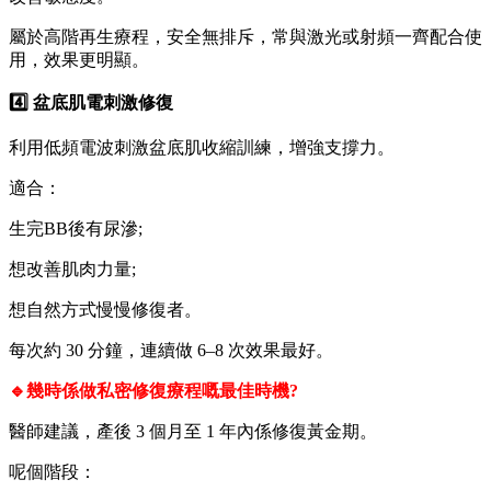
屬於高階再生療程，安全無排斥，常與激光或射頻一齊配合使
用，效果更明顯。
4️⃣ 盆底肌電刺激修復
利用低頻電波刺激盆底肌收縮訓練，增強支撐力。
適合：
生完BB後有尿滲;
想改善肌肉力量;
想自然方式慢慢修復者。
每次約 30 分鐘，連續做 6–8 次效果最好。
🔹幾時係做私密修復療程嘅最佳時機?
醫師建議，產後 3 個月至 1 年內係修復黃金期。
呢個階段：