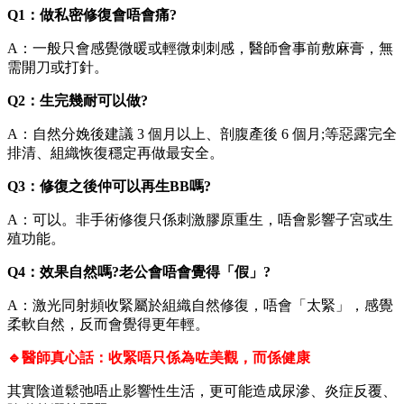
Q1：做私密修復會唔會痛?
A：一般只會感覺微暖或輕微刺刺感，醫師會事前敷麻膏，無
需開刀或打針。
Q2：生完幾耐可以做?
A：自然分娩後建議 3 個月以上、剖腹產後 6 個月;等惡露完全
排清、組織恢復穩定再做最安全。
Q3：修復之後仲可以再生BB嗎?
A：可以。非手術修復只係刺激膠原重生，唔會影響子宮或生
殖功能。
Q4：效果自然嗎?老公會唔會覺得「假」?
A：激光同射頻收緊屬於組織自然修復，唔會「太緊」，感覺
柔軟自然，反而會覺得更年輕。
🔹醫師真心話：收緊唔只係為咗美觀，而係健康
其實陰道鬆弛唔止影響性生活，更可能造成尿滲、炎症反覆、