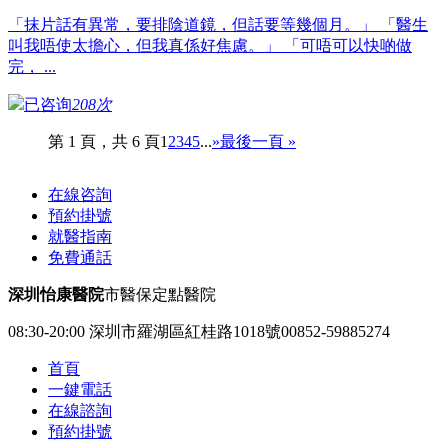
「抹片話有異常，要排陰道鏡，但話要等幾個月。」 「醫生
叫我唔使太擔心，但我真係好焦慮。」 「可唔可以快啲做
完， ...
已咨询
208次
第 1 頁，共 6 頁
1
2
3
4
5
...
»
最後一頁 »
在線咨詢
預約掛號
就醫指南
免費通話
深圳怡康醫院
市醫保定點醫院
08:30-20:00
深圳市羅湖區紅桂路1018號
00852-59885274
首頁
一鍵電話
在線諮詢
預約掛號