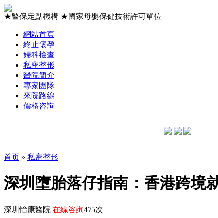
★
醫保定點機構
★
國家母嬰保健技術許可單位
網站首頁
終止懷孕
婦科檢查
私密整形
醫院簡介
專家團隊
來院路線
價格咨詢
首页
»
私密整形
深圳墮胎落仔指南：香港跨境就
深圳怡康醫院
在線咨詢
475次