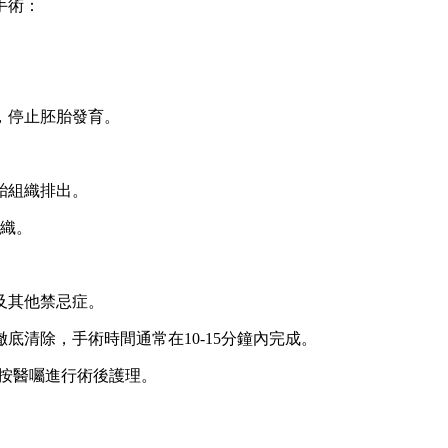
手術：
，停止胚胎發育。
胎組織排出。
組織。
及其他禁忌症。
清除，手術時間通常在10-15分鐘內完成。
並按醫囑進行術後護理。