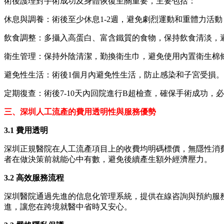
術後護理對手術成功及身體恢復至關重要，主要包括：
休息與調養：術後至少休息1-2週，避免劇烈運動和重體力活
飲食調整：多攝入高蛋白、富含鐵質的食物，保持飲食清淡，
衛生管理：保持外陰清潔，勤換衛生巾，避免使用內置衛生棉
避免性生活：術後1個月內避免性生活，防止感染和子宮受損。
定期復查：術後7-10天內回院進行B超檢查，確保手術成功，
三、深圳人工流產的費用透明性與服務優勢
3.1 費用透明
深圳正規醫院在人工流產項目上的收費均明碼標價，無隱性消
者在做決策前就能心中有數，避免後續產生額外經濟壓力。
3.2 高效服務流程
深圳醫院通過先進的信息化管理系統，提供在線咨詢與預約服
進，讓您在跨境就醫中省時又安心。