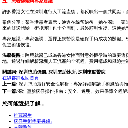
五、患者經驗與專家建議
許多香港女性在深圳進行人工流產後，都反映出一個共同點：
案例分享：某香港患者表示，通過在線預約後，她在深圳一家
來的舒適體驗，術後護理也十分周到，最終順利恢復。這使她
專家建議：專家強調，選擇正規醫院是確保手術成功的關鍵。
促進術後恢復。
温馨提醒：
跨境就醫已成為香港女性面對意外懷孕時的重要選
地。通過詳細解析深圳人工流產的全流程、費用構成和風險控
關鍵詞:
深圳墮胎價錢
,
深圳墮胎診所
,
深圳墮胎醫院
在線咨詢
返回首頁
上一篇:
深圳墮胎落仔安全性解析：專家詳細解讀手術風險與
下一篇:
深圳墮胎落仔操作指南：安全、透明、效果保障全程解
您可能還想了解...
推薦醫生
落仔手術需要幾錢?
来院路线