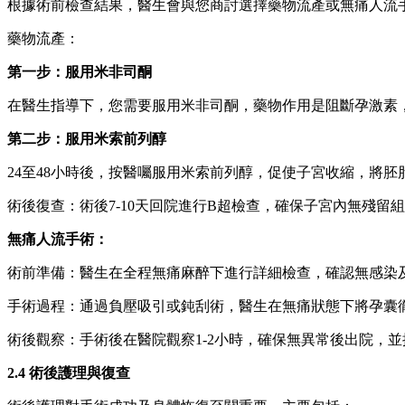
根據術前檢查結果，醫生會與您商討選擇藥物流產或無痛人流
藥物流產：
第一步：服用米非司酮
在醫生指導下，您需要服用米非司酮，藥物作用是阻斷孕激素
第二步：服用米索前列醇
24至48小時後，按醫囑服用米索前列醇，促使子宮收縮，將胚
術後復查：術後7-10天回院進行B超檢查，確保子宮內無殘留
無痛人流手術：
術前準備：醫生在全程無痛麻醉下進行詳細檢查，確認無感染
手術過程：通過負壓吸引或鈍刮術，醫生在無痛狀態下將孕囊徹底
術後觀察：手術後在醫院觀察1-2小時，確保無異常後出院，
2.4 術後護理與復查