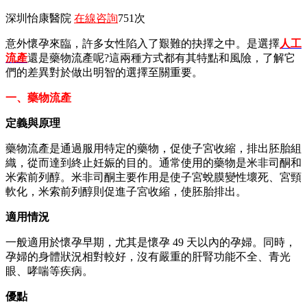
深圳怡康醫院
在線咨詢
751次
意外懷孕來臨，許多女性陷入了艱難的抉擇之中。是選擇
人工
流產
還是藥物流產呢?這兩種方式都有其特點和風險，了解它
們的差異對於做出明智的選擇至關重要。
一、藥物流產
定義與原理
藥物流產是通過服用特定的藥物，促使子宮收縮，排出胚胎組
織，從而達到終止妊娠的目的。通常使用的藥物是米非司酮和
米索前列醇。米非司酮主要作用是使子宮蛻膜變性壞死、宮頸
軟化，米索前列醇則促進子宮收縮，使胚胎排出。
適用情況
一般適用於懷孕早期，尤其是懷孕 49 天以內的孕婦。同時，
孕婦的身體狀況相對較好，沒有嚴重的肝腎功能不全、青光
眼、哮喘等疾病。
優點