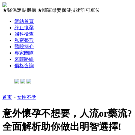
★
醫保定點機構
★
國家母嬰保健技術許可單位
網站首頁
終止懷孕
婦科檢查
私密整形
醫院簡介
專家團隊
來院路線
價格咨詢
首页
»
女性不孕
意外懷孕不想要，人流or藥流?
全面解析助你做出明智選擇!