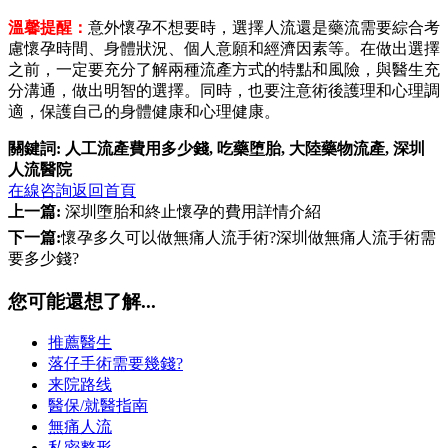
溫馨提醒：
意外懷孕不想要時，選擇人流還是藥流需要綜合考
慮懷孕時間、身體狀況、個人意願和經濟因素等。在做出選擇
之前，一定要充分了解兩種流產方式的特點和風險，與醫生充
分溝通，做出明智的選擇。同時，也要注意術後護理和心理調
適，保護自己的身體健康和心理健康。
關鍵詞:
人工流產費用多少錢
,
吃藥堕胎
,
大陸藥物流產
,
深圳
人流醫院
在線咨詢
返回首頁
上一篇:
深圳墮胎和終止懷孕的費用詳情介紹
下一篇:
懷孕多久可以做無痛人流手術?深圳做無痛人流手術需
要多少錢?
您可能還想了解...
推薦醫生
落仔手術需要幾錢?
来院路线
醫保/就醫指南
無痛人流
私密整形