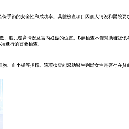
確保手術的安全性和成功率。具體檢查項目因個人情況和醫院要
數、胎兒發育情況及宮內妊娠的位置。B超檢查不僅幫助確認懷孕
必須進行的首要檢查。
細胞、血小板等指標。這項檢查能幫助醫生判斷女性是否存在貧