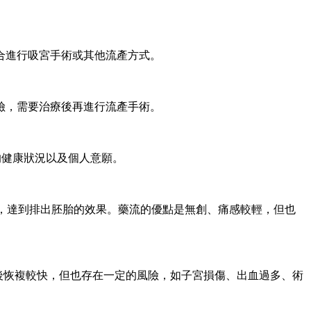
合進行吸宮手術或其他流產方式。
險，需要治療後再進行流產手術。
的健康狀況以及個人意願。
縮，達到排出胚胎的效果。藥流的優點是無創、痛感較輕，但也
術後恢複較快，但也存在一定的風險，如子宮損傷、出血過多、術