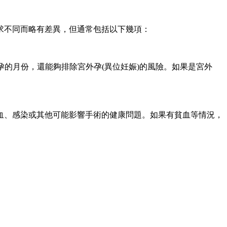
求不同而略有差異，但通常包括以下幾項：
的月份，還能夠排除宮外孕(異位妊娠)的風險。如果是宮外
血、感染或其他可能影響手術的健康問題。如果有貧血等情況，