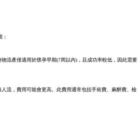
圍：
藥物流產僅適用於懷孕早期(7周以內)，且成功率較低，因此需要
無痛人流，費用可能會更高。此費用通常包括手術費、麻醉費、檢