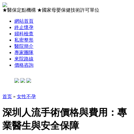
★
醫保定點機構
★
國家母嬰保健技術許可單位
網站首頁
終止懷孕
婦科檢查
私密整形
醫院簡介
專家團隊
來院路線
價格咨詢
首页
»
女性不孕
深圳人流手術價格與費用：專
業醫生與安全保障