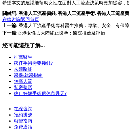
希望本文的建議能幫助女性在面對人工流產決策時更加從容，
關鍵詞:
香港人工流產價錢
,
香港人工流產手術
,
香港人工流產
在線咨詢
返回首頁
上一篇:
香港人工流產手術專科醫生推薦：專業、安全、有保
下一篇:
香港女性去大陸終止懷孕：醫院推薦及評價
您可能還想了解...
推薦醫生
落仔手術需要幾錢?
来院路线
醫保/就醫指南
無痛人流
私密整形
終止妊娠手術后休息幾天?
在線咨詢
預約掛號
就醫指南
免費通話