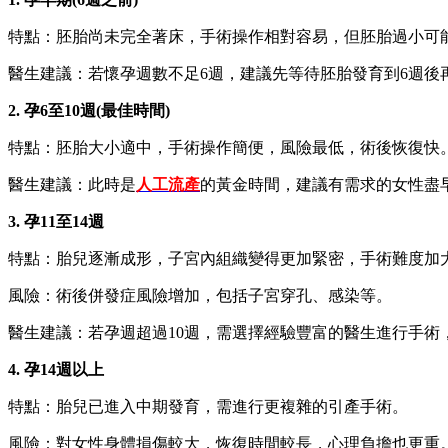
特點：胚胎尚未完全著床，手術操作相對容易，但胚胎過小可
醫生建議：若懷孕週數不足6週，建議先等待胚胎發育到6週後
2. 孕6至10週(最佳時間)
特點：胚胎大小適中，手術操作簡便，風險最低，術後恢復快
醫生建議：此時是
人工流產
的黃金時間，建議有需求的女性盡
3. 孕11至14週
特點：胎兒逐漸成形，子宮內組織變得更加緊密，手術難度加
風險：術後併發症風險增加，包括子宮穿孔、感染等。
醫生建議：若孕週超過10週，需選擇經驗豐富的醫生進行手術
4. 孕14週以上
特點：胎兒已進入中期發育，需進行更複雜的引產手術。
風險：對女性身體損傷較大，恢復時間較長，心理負擔也更重