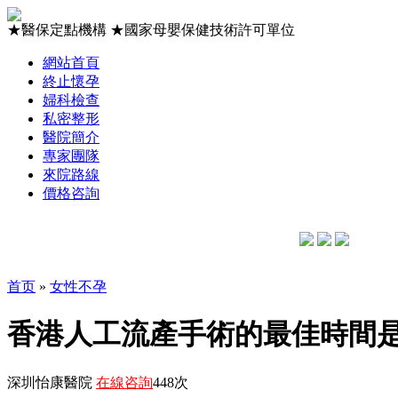
★
醫保定點機構
★
國家母嬰保健技術許可單位
網站首頁
終止懷孕
婦科檢查
私密整形
醫院簡介
專家團隊
來院路線
價格咨詢
首页
»
女性不孕
香港人工流產手術的最佳時間
深圳怡康醫院
在線咨詢
448次