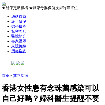
★
醫保定點機構
★
國家母嬰保健技術許可單位
網站首頁
終止懷孕
婦科檢查
私密整形
醫院簡介
專家團隊
來院路線
價格咨詢
首页
»
其它疾病
香港女性患有念珠菌感染可以
自己好嗎？婦科醫生提醒不要