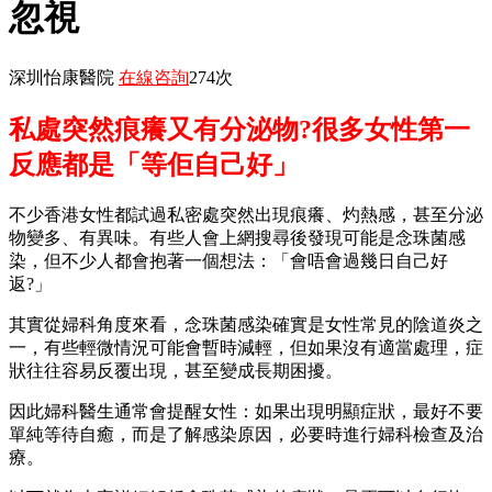
忽視
深圳怡康醫院
在線咨詢
274次
私處突然痕癢又有分泌物?很多女性第一
反應都是「等佢自己好」
不少香港女性都試過私密處突然出現痕癢、灼熱感，甚至分泌
物變多、有異味。有些人會上網搜尋後發現可能是念珠菌感
染，但不少人都會抱著一個想法：「會唔會過幾日自己好
返?」
其實從婦科角度來看，念珠菌感染確實是女性常見的陰道炎之
一，有些輕微情況可能會暫時減輕，但如果沒有適當處理，症
狀往往容易反覆出現，甚至變成長期困擾。
因此婦科醫生通常會提醒女性：如果出現明顯症狀，最好不要
單純等待自癒，而是了解感染原因，必要時進行婦科檢查及治
療。