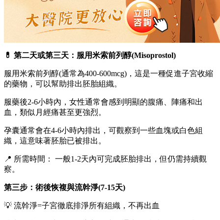
💊 第二天或第三天：服用米索前列醇(Misoprostol)
服用米索前列醇(通常為400-600mcg)，這是一種促進子宮收縮
的藥物，可以幫助排出胚胎組織。
服藥後2-6小時內，女性通常會感到明顯的腹痛、陣痛和出
血，類似月經痛甚至更強烈。
孕囊通常會在4-6小時內排出，可觀察到一些血塊或白色組
織，這意味著胚胎已被排出。
📍 所需時間： 一般1-2天內可完成胚胎排出，但仍需持續觀
察。
第三步：術後恢複與流幹淨(7-15天)
💡 流幹淨=子宮徹底排淨所有組織，不再出血