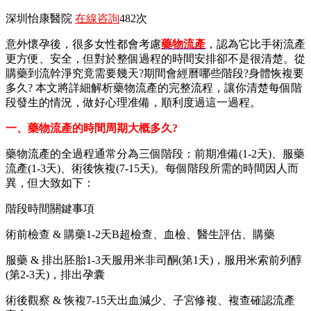
深圳怡康醫院
在線咨詢
482次
意外懷孕後，很多女性都會考慮
藥物流產
，認為它比手術流產
更方便、安全，但對於整個過程的時間安排卻不是很清楚。從
購藥到流幹淨究竟需要幾天?期間會經曆哪些階段?身體恢複要
多久? 本文將詳細解析藥物流產的完整流程，讓你清楚每個階
段發生的情況，做好心理准備，順利度過這一過程。
一、藥物流產的時間周期大概多久?
藥物流產的全過程通常分為三個階段：前期准備(1-2天)、服藥
流產(1-3天)、術後恢複(7-15天)。每個階段所需的時間因人而
異，但大致如下：
階段時間關鍵事項
術前檢查 & 購藥1-2天B超檢查、血檢、醫生評估、購藥
服藥 & 排出胚胎1-3天服用米非司酮(第1天)，服用米索前列醇
(第2-3天)，排出孕囊
術後觀察 & 恢複7-15天出血減少、子宮修複、複查確認流產