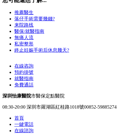
您可能還想了解...
推薦醫生
落仔手術需要幾錢?
来院路线
醫保/就醫指南
無痛人流
私密整形
終止妊娠手術后休息幾天?
在線咨詢
預約掛號
就醫指南
免費通話
深圳怡康醫院
市醫保定點醫院
08:30-20:00
深圳市羅湖區紅桂路1018號
00852-59885274
首頁
一鍵電話
在線諮詢