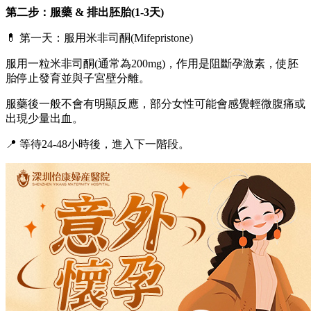
第二步：服藥 & 排出胚胎(1-3天)
💊 第一天：服用米非司酮(Mifepristone)
服用一粒米非司酮(通常為200mg)，作用是阻斷孕激素，使胚
胎停止發育並與子宮壁分離。
服藥後一般不會有明顯反應，部分女性可能會感覺輕微腹痛或
出現少量出血。
📍 等待24-48小時後，進入下一階段。