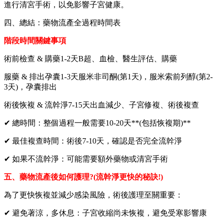
進行清宮手術，以免影響子宮健康。
四、總結：藥物流產全過程時間表
階段時間關鍵事項
術前檢查 & 購藥1-2天B超、血檢、醫生評估、購藥
服藥 & 排出孕囊1-3天服米非司酮(第1天)，服米索前列醇(第2-
3天)，孕囊排出
術後恢複 & 流幹淨7-15天出血減少、子宮修複、術後複查
✔ 總時間：整個過程一般需要10-20天**(包括恢複期)**
✔ 最佳複查時間：術後7-10天，確認是否完全流幹淨
✔ 如果不流幹淨：可能需要額外藥物或清宮手術
五、藥物流產後如何護理?(流幹淨更快的秘訣!)
為了更快恢複並減少感染風險，術後護理至關重要：
✔ 避免著涼，多休息：子宮收縮尚未恢複，避免受寒影響康