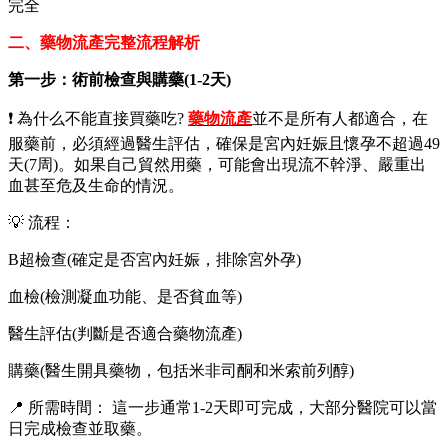
完全
二、藥物流產完整流程解析
第一步：術前檢查與購藥(1-2天)
❗ 為什么不能直接買藥吃?
藥物流產
並不是所有人都適合，在
服藥前，必須經過醫生評估，確保是宮內妊娠且懷孕不超過49
天(7周)。如果自己貿然用藥，可能會出現流不幹淨、嚴重出
血甚至危及生命的情況。
💡 流程：
B超檢查(確定是否宮內妊娠，排除宮外孕)
血檢(檢測凝血功能、是否貧血等)
醫生評估(判斷是否適合藥物流產)
購藥(醫生開具藥物，包括米非司酮和米索前列醇)
📍 所需時間： 這一步通常1-2天即可完成，大部分醫院可以當
日完成檢查並取藥。