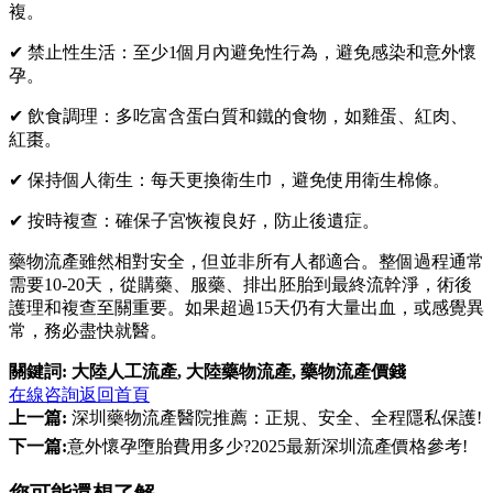
複。
✔ 禁止性生活：至少1個月內避免性行為，避免感染和意外懷
孕。
✔ 飲食調理：多吃富含蛋白質和鐵的食物，如雞蛋、紅肉、
紅棗。
✔ 保持個人衛生：每天更換衛生巾，避免使用衛生棉條。
✔ 按時複查：確保子宮恢複良好，防止後遺症。
藥物流產雖然相對安全，但並非所有人都適合。整個過程通常
需要10-20天，從購藥、服藥、排出胚胎到最終流幹淨，術後
護理和複查至關重要。如果超過15天仍有大量出血，或感覺異
常，務必盡快就醫。
關鍵詞:
大陸人工流產
,
大陸藥物流產
,
藥物流產價錢
在線咨詢
返回首頁
上一篇:
深圳藥物流產醫院推薦：正規、安全、全程隱私保護!
下一篇:
意外懷孕墮胎費用多少?2025最新深圳流產價格參考!