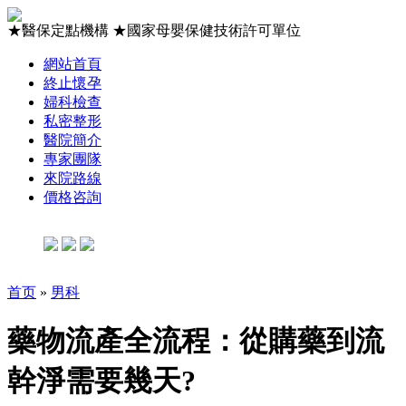
★
醫保定點機構
★
國家母嬰保健技術許可單位
網站首頁
終止懷孕
婦科檢查
私密整形
醫院簡介
專家團隊
來院路線
價格咨詢
首页
»
男科
藥物流產全流程：從購藥到流
幹淨需要幾天?