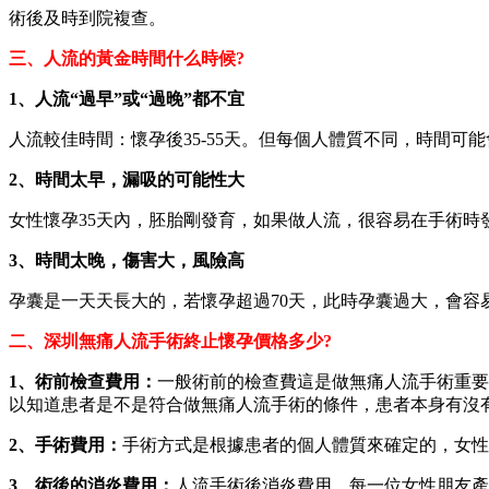
術後及時到院複查。
三、人流的黃金時間什么時候?
1、人流“過早”或“過晚”都不宜
人流較佳時間：懷孕後35-55天。但每個人體質不同，時間
2、時間太早，漏吸的可能性大
女性懷孕35天內，胚胎剛發育，如果做人流，很容易在手術時
3、時間太晚，傷害大，風險高
孕囊是一天天長大的，若懷孕超過70天，此時孕囊過大，會容
二、深圳無痛人流手術終止懷孕價格多少?
1、術前檢查費用：
一般術前的檢查費這是做無痛人流手術重要
以知道患者是不是符合做無痛人流手術的條件，患者本身有沒
2、手術費用：
手術方式是根據患者的個人體質來確定的，女性
3、術後的消炎費用：
人流手術後消炎費用，每一位女性朋友產