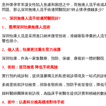
意外懷孕常常讓女性陷入焦慮和困惑之中，而無痛人流手術成
問題。那么深圳無痛人流手術邊間醫院好?終止懷孕價錢多少?
一、深圳無痛人流手術邊間醫院好?
1 、選擇深圳怡康無痛人流術
深圳怡康人流是采用進口納米微管技術，准確吸取孕囊的人流
響也很小。
2、做人流，怡康更注重生育力保護
深圳怡康，作為一家集醫療、預防、保健、康複於一體的醫院
3、術前：規范檢查 降低手術風險
實行預約就診制，提供溫馨獨立的私密就診環境及一站式的診
多維度術前評估檢查，排除各類疾病，預防手術並發症，降低
婦科醫師團隊術前訪視，為臨床手術醫生提供詳實和精確的數
4、術中：以產科分娩高標准對待手術