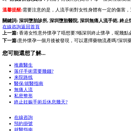
溫馨提醒:
需要注意的是，人流手術對女性身體有一定的傷害，
關鍵詞:
深圳墮胎診所
,
深圳墮胎醫院
,
深圳無痛人流手術
,
終止
在線咨詢
返回首頁
上一篇:
香港女性意外懷孕了唔想要?喺深圳終止懷孕，呢幾點
下一篇:
意外懷孕一個月後被發現，可以選擇藥物流產嗎?深圳藥
您可能還想了解...
推薦醫生
落仔手術需要幾錢?
来院路线
醫保/就醫指南
無痛人流
私密整形
終止妊娠手術后休息幾天?
在線咨詢
預約掛號
就醫指南