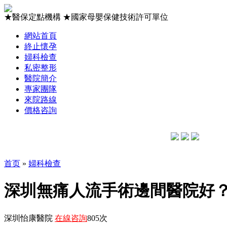
★
醫保定點機構
★
國家母嬰保健技術許可單位
網站首頁
終止懷孕
婦科檢查
私密整形
醫院簡介
專家團隊
來院路線
價格咨詢
首页
»
婦科檢查
深圳無痛人流手術邊間醫院好
深圳怡康醫院
在線咨詢
805次