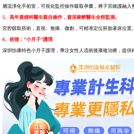
層流淨化手術室，可視化監控操作吸取孕囊，將子宮維護融入
5、高年資婦科醫生親自操作，資深麻醉醫生全程監測。
宮腔鏡取胚術，直視、無痛、微創，可精准定位胚胎著床位置
6、術後：“小月子”護理
深圳怡康特色小月子護理，專注女性人流術後康複治療，提供