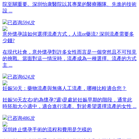
院至關重要。深圳怡康醫院以其專業的醫療團隊、先進的技術
設 ...
已咨询
594次
意外懷孕該如何選擇流產方式，人流or藥流? 深圳流產需要多
少錢?
在現代社會，意外懷孕對許多女性而言是一個突然且不可預見
的挑戰。當面對這一情況時，流產成為一種選擇。流產的方式
主 ...
已咨询
624次
妊娠50天：藥物流產與無痛人工流產，哪種比較適合您？
妊娠50天左右(約為懷孕7週)是處於妊娠早期的階段，通常此
時胚胎大小適中，適合進行流產。對於希望選擇流產的女性 ...
已咨询
486次
深圳終止懷孕手術的流程和費用是怎樣的