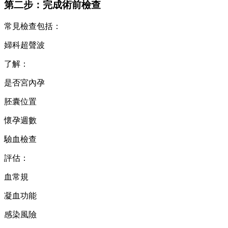
第二步：完成術前檢查
常見檢查包括：
婦科超聲波
了解：
是否宮內孕
胚囊位置
懷孕週數
驗血檢查
評估：
血常規
凝血功能
感染風險