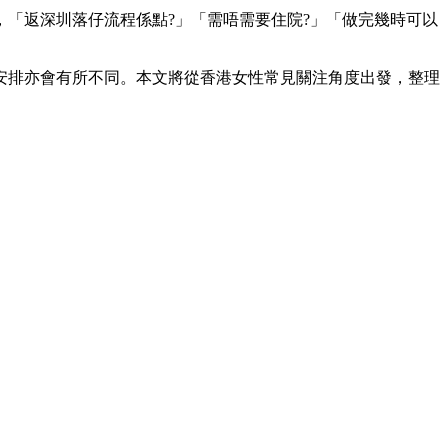
「返深圳落仔流程係點?」「需唔需要住院?」「做完幾時可以
安排亦會有所不同。本文將從香港女性常見關注角度出發，整理