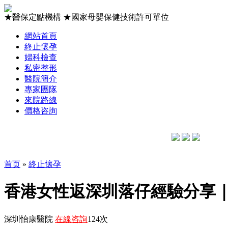
★
醫保定點機構
★
國家母嬰保健技術許可單位
網站首頁
終止懷孕
婦科檢查
私密整形
醫院簡介
專家團隊
來院路線
價格咨詢
首页
»
終止懐孕
香港女性返深圳落仔經驗分享
深圳怡康醫院
在線咨詢
124次