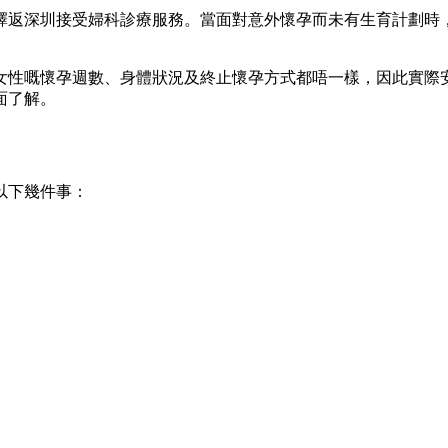
擇返深圳接受婦科診療服務。當面對意外懷孕而未有生育計劃時，
女性嘅懷孕週數、身體狀況及終止懷孕方式都唔一樣，因此實際
面了解。
以下幾件事：