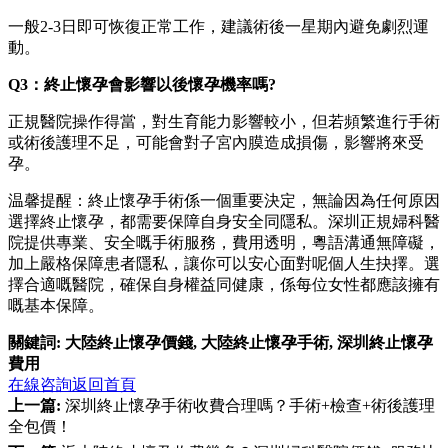
一般2-3日即可恢復正常工作，建議術後一星期內避免劇烈運
動。
Q3：終止懷孕會影響以後懷孕機率嗎?
正規醫院操作得當，對生育能力影響較小，但若頻繁進行手術
或術後護理不足，可能會對子宮內膜造成損傷，影響將來受
孕。
温馨提醒：終止懷孕手術係一個重要決定，無論因為任何原因
選擇終止懷孕，都需要保障自身安全同隱私。深圳正規婦科醫
院提供專業、安全嘅手術服務，費用透明，粵語溝通無障礙，
加上嚴格保障患者隱私，讓你可以安心面對呢個人生抉擇。選
擇合適嘅醫院，確保自身權益同健康，係每位女性都應該擁有
嘅基本保障。
關鍵詞:
大陸終止懷孕價錢
,
大陸終止懷孕手術
,
深圳終止懷孕
費用
在線咨詢
返回首頁
上一篇:
深圳終止懷孕手術收費合理嗎？手術+檢查+術後護理
全包價！