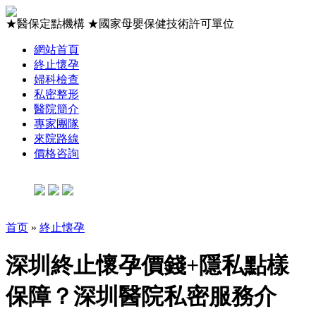
★
醫保定點機構
★
國家母嬰保健技術許可單位
網站首頁
終止懷孕
婦科檢查
私密整形
醫院簡介
專家團隊
來院路線
價格咨詢
首页
»
終止懐孕
深圳終止懷孕價錢+隱私點樣
保障？深圳醫院私密服務介