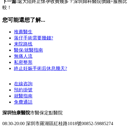
下一篇:
返大陸終止懷孕收費幾多？深圳婦科醫院價錢+服務比
較！
您可能還想了解...
推薦醫生
落仔手術需要幾錢?
来院路线
醫保/就醫指南
無痛人流
私密整形
終止妊娠手術后休息幾天?
在線咨詢
預約掛號
就醫指南
免費通話
深圳怡康醫院
市醫保定點醫院
08:30-20:00
深圳市羅湖區紅桂路1018號
00852-59885274