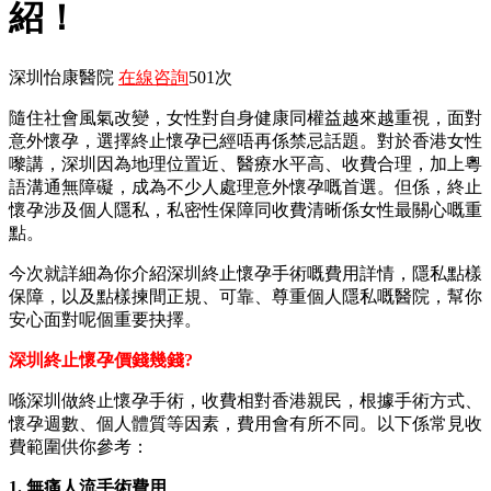
紹！
深圳怡康醫院
在線咨詢
501次
隨住社會風氣改變，女性對自身健康同權益越來越重視，面對
意外懷孕，選擇終止懷孕已經唔再係禁忌話題。對於香港女性
嚟講，深圳因為地理位置近、醫療水平高、收費合理，加上粵
語溝通無障礙，成為不少人處理意外懷孕嘅首選。但係，終止
懷孕涉及個人隱私，私密性保障同收費清晰係女性最關心嘅重
點。
今次就詳細為你介紹深圳終止懷孕手術嘅費用詳情，隱私點樣
保障，以及點樣揀間正規、可靠、尊重個人隱私嘅醫院，幫你
安心面對呢個重要抉擇。
深圳終止懷孕價錢幾錢?
喺深圳做終止懷孕手術，收費相對香港親民，根據手術方式、
懷孕週數、個人體質等因素，費用會有所不同。以下係常見收
費範圍供你參考：
1. 無痛人流手術費用