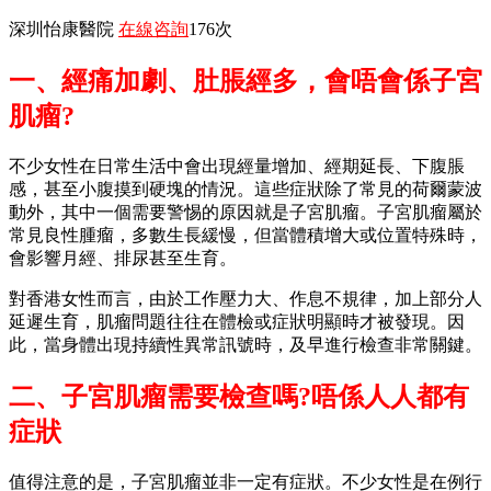
深圳怡康醫院
在線咨詢
176次
一、經痛加劇、肚脹經多，會唔會係子宮
肌瘤?
不少女性在日常生活中會出現經量增加、經期延長、下腹脹
感，甚至小腹摸到硬塊的情況。這些症狀除了常見的荷爾蒙波
動外，其中一個需要警惕的原因就是子宮肌瘤。子宮肌瘤屬於
常見良性腫瘤，多數生長緩慢，但當體積增大或位置特殊時，
會影響月經、排尿甚至生育。
對香港女性而言，由於工作壓力大、作息不規律，加上部分人
延遲生育，肌瘤問題往往在體檢或症狀明顯時才被發現。因
此，當身體出現持續性異常訊號時，及早進行檢查非常關鍵。
二、子宮肌瘤需要檢查嗎?唔係人人都有
症狀
值得注意的是，子宮肌瘤並非一定有症狀。不少女性是在例行