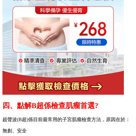
四、點解B超係檢查肌瘤首選?
超聲波(B超)係目前最常用的子宮肌瘤檢查方法，原因在於：
無創、安全