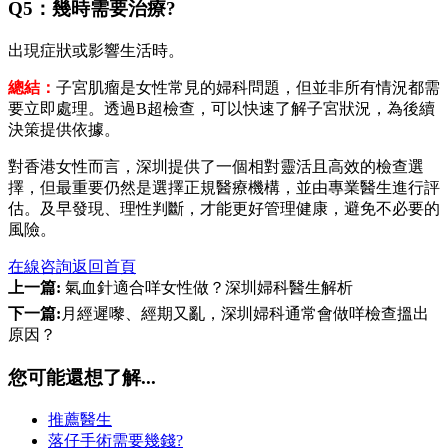
Q5：幾時需要治療?
出現症狀或影響生活時。
總結：
子宮肌瘤是女性常見的婦科問題，但並非所有情況都需
要立即處理。透過B超檢查，可以快速了解子宮狀況，為後續
決策提供依據。
對香港女性而言，深圳提供了一個相對靈活且高效的檢查選
擇，但最重要仍然是選擇正規醫療機構，並由專業醫生進行評
估。及早發現、理性判斷，才能更好管理健康，避免不必要的
風險。
在線咨詢
返回首頁
上一篇:
氣血針適合咩女性做？深圳婦科醫生解析
下一篇:
月經遲嚟、經期又亂，深圳婦科通常會做咩檢查搵出
原因？
您可能還想了解...
推薦醫生
落仔手術需要幾錢?