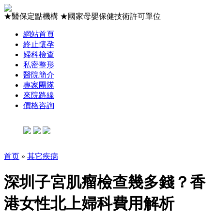
★
醫保定點機構
★
國家母嬰保健技術許可單位
網站首頁
終止懷孕
婦科檢查
私密整形
醫院簡介
專家團隊
來院路線
價格咨詢
首页
»
其它疾病
深圳子宮肌瘤檢查幾多錢？香
港女性北上婦科費用解析