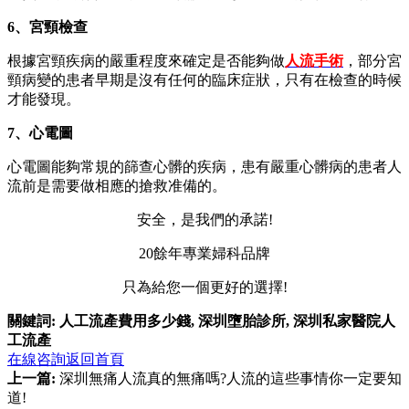
6、宮頸檢查
根據宮頸疾病的嚴重程度來確定是否能夠做
人流手術
，部分宮
頸病變的患者早期是沒有任何的臨床症狀，只有在檢查的時候
才能發現。
7、心電圖
心電圖能夠常規的篩查心髒的疾病，患有嚴重心髒病的患者人
流前是需要做相應的搶救准備的。
安全，是我們的承諾!
20餘年專業婦科品牌
只為給您一個更好的選擇!
關鍵詞:
人工流產費用多少錢
,
深圳墮胎診所
,
深圳私家醫院人
工流產
在線咨詢
返回首頁
上一篇:
深圳無痛人流真的無痛嗎?人流的這些事情你一定要知
道!