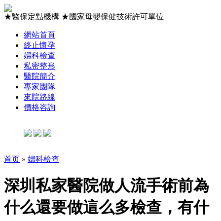
★
醫保定點機構
★
國家母嬰保健技術許可單位
網站首頁
終止懷孕
婦科檢查
私密整形
醫院簡介
專家團隊
來院路線
價格咨詢
首页
»
婦科檢查
深圳私家醫院做人流手術前為
什么還要做這么多檢查，有什