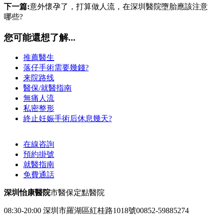
下一篇:
意外懷孕了，打算做人流，在深圳醫院墮胎應該注意
哪些?
您可能還想了解...
推薦醫生
落仔手術需要幾錢?
来院路线
醫保/就醫指南
無痛人流
私密整形
終止妊娠手術后休息幾天?
在線咨詢
預約掛號
就醫指南
免費通話
深圳怡康醫院
市醫保定點醫院
08:30-20:00
深圳市羅湖區紅桂路1018號
00852-59885274