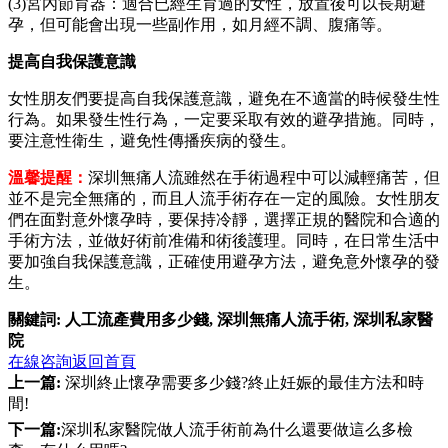
(3)宮內節育器：適合已經生育過的女性，放置後可以長期避
孕，但可能會出現一些副作用，如月經不調、腹痛等。
提高自我保護意識
女性朋友們要提高自我保護意識，避免在不適當的時候發生性
行為。如果發生性行為，一定要采取有效的避孕措施。同時，
要注意性衛生，避免性傳播疾病的發生。
溫馨提醒：
深圳無痛人流雖然在手術過程中可以減輕痛苦，但
並不是完全無痛的，而且人流手術存在一定的風險。女性朋友
們在面對意外懷孕時，要保持冷靜，選擇正規的醫院和合適的
手術方法，並做好術前准備和術後護理。同時，在日常生活中
要加強自我保護意識，正確使用避孕方法，避免意外懷孕的發
生。
關鍵詞:
人工流產費用多少錢
,
深圳無痛人流手術
,
深圳私家醫
院
在線咨詢
返回首頁
上一篇:
深圳終止懷孕需要多少錢?終止妊娠的最佳方法和時
間!
下一篇:
深圳私家醫院做人流手術前為什么還要做這么多檢