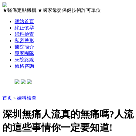
★
醫保定點機構
★
國家母嬰保健技術許可單位
網站首頁
終止懷孕
婦科檢查
私密整形
醫院簡介
專家團隊
來院路線
價格咨詢
首页
»
婦科檢查
深圳無痛人流真的無痛嗎?人流
的這些事情你一定要知道!