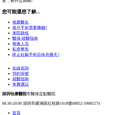
查，有什么用嗎?
您可能還想了解...
推薦醫生
落仔手術需要幾錢?
来院路线
醫保/就醫指南
無痛人流
私密整形
終止妊娠手術后休息幾天?
在線咨詢
預約掛號
就醫指南
免費通話
深圳怡康醫院
市醫保定點醫院
08:30-20:00
深圳市羅湖區紅桂路1018號
00852-59885274
首頁